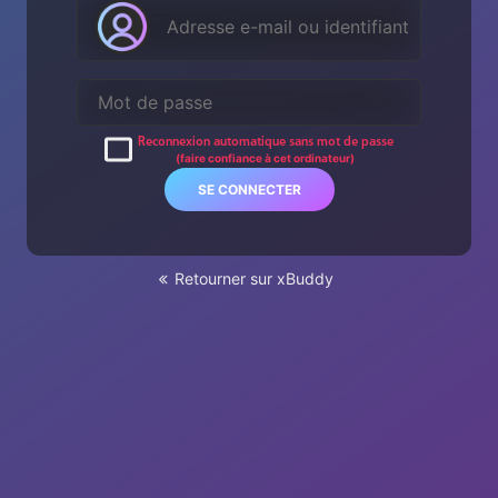
Reconnexion automatique sans mot de passe
(faire confiance à cet ordinateur)
SE CONNECTER
Retourner sur xBuddy