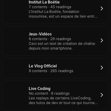
Institut La Boétie
7 contents · 45 readings
L'Institut La Boétie, fondation
insoumise, est un espace de lien entre
combats politiques, production
intellectuelle et artistique. Elle
regroupe en toute liberté des
Jeux-Vidéos
universitaires, des artistes, des hauts
6 contents · 29 readings
fonctionnaires, des militants… autour
Ceci est un test de création de chaîne
de l'humanisme global, de la critique
depuis mon smartphone.
du capitalisme et de la planification
écologique.
Le Vlog Officiel
9 contents · 265 readings
Live Coding
No content · 8 readings
Les replays de certains LiveCoding,
des tutos de dev et tout ce qui tourne
autour du developpement web !