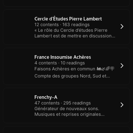
de tous les jours et bien plus encore !
Cercle d'Études Pierre Lambert
12 contents · 163 readings
« Le rôle du Cercle d’études Pierre
Lambert est de mettre en discussion
les thèmes et les ouvrages
fondamentaux du marxisme par un
cycle régulier de conférences
France Insoumise Achères
publiques et ouvertes avec un
4 contents · 10 readings
calendrier au long cours. Nous voulons
Faisons Achères en commun 🚂🌿🌈🪧
répondre à une attente et une
demande de très nombreux militants,
Compte des groupes Nord, Sud et
jeunes ou moins jeunes, celle
Jeunes La France Insoumise d'Achères
d’accéder simplement à la
dans les Yvelines ! 🏘️ Pour la
connaissance des ouvrages de Marx,
révolution citoyenne et l'unité
Engels, Lénine, Rosa Luxemburg,
Frenchy-A
populaire ✊ Justice sociale et
47 contents · 295 readings
Trotsky. » Miroir non officiel de
environnementale 🌿 | Antiracisme 🤝 |
Générateur de nouveaux sons.
https://youtube.com/@CercleEtudesPierreLam
Antifascisme 🛑 | Anticapitalisme 📣 |
Musiques et reprises originales
Féminisme et LGBTQI+ 🏳️‍🌈 Rejoignez-
générées par l'IA.
nous sur actionpopulaire.fr/ ! 📢
Suivez-nous sur les réseaux !📱