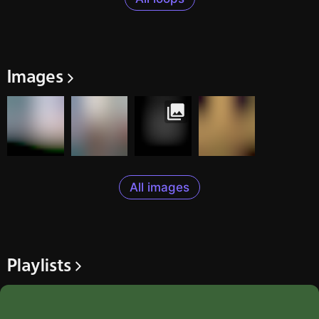
autant que de besoin.
Par ici nous avions l’outil : ça s’appelle Hors-Série.
Toutes les conditions ont été réunies. Et le rêve s’est
réalisé.
Images
Judith BERNARD
All images
Playlists