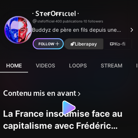
· SтeғOғғιcιel ·
stefofficiel
·
400 publications
·
10 followers
Buddyz de père en fils depuis une
génération !
Liberapay
Ko-fi
FOLLOW
HOME
VIDEOS
LOOPS
STREAM
Contenu mis en avant
La France insoumise face au
capitalisme avec Frédéric
LORDON & Jean-Luc