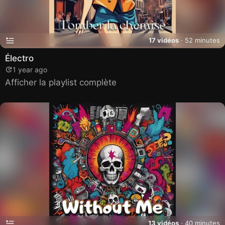
17 vidéos
· 52 minutes
Électro
1 year ago
Afficher la playlist complète
13 vidéos
· 40 minutes