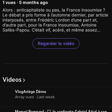
1 vues ·
5 months ago
MÉLENCHON - Hors Serie
Alors : anticapitaliste ou pas, la France Insoumise ?
Le débat a pris forme à l’automne dernier, par article
interposés, entre Frédéric Lordon d’une part et,
d’autre part, pour la France Insoumise, Antoine
Sallès-Papou. C’était vif, acéré, et même assez
acide.
Regarder la vidéo
Un article publié en une du Monde Diplomatique à la
fin du mois d’août avait mis le feu aux poudres en
mettant en cause « l’économie mélenchonienne »,
accusée de s’articuler aveuglément au concept de «
technoféodalisme » que Morozov, l’auteur de
l’article-étincelle, renvoyait à son inadéquation :
pourquoi convoquer la lointaine histoire féodale pour
Videos
caractériser le capitalisme en sa forme actuelle,
06:12
certes dominé par les seigneurs de la tech, mais
selon toujours les mêmes recettes capitalistes –
VlogAriège Démo
investir massivement pour générer toujours plus de
Array vues ·
Last week
profit. Jean-Luc Mélenchon, dans une conférence
27:24
publique en septembre, avait pris ombrage de ce
papier qui prétendait lui donner des leçons