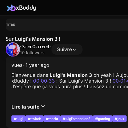
xBuddy
TITRE
Sur Luigi's Mansion 3 !
· SтeғOғғιcιel ·
Suivre
10 followers
vues
· 1 year ago
Bienvenue dans
Luigi's Mansion 3
oh yeah ! Aujour
xBuddy !
00:00:33
: Sur Luigi's Mansion 3 !
00:01
J'espère que ça vous aura plus ! Laissez un comme
Lire la suite
Chapitres
luigi
switch
mario
luigi'smansion3
gaming
jeux
00:00:00
00:00:33