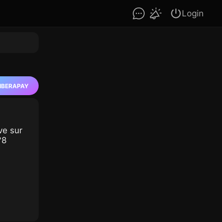
Login
IBERAPAY
ive sur
°8
:51
01:58:48