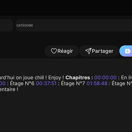
CATÉGORIE
Réagir
Partager
L
d'hui on joue chill ! Enjoy !
Chapitres :
00:00:00
: En l
:00
: Étage N°6
00:37:51
: Étage N°7
01:58:48
: Étage N
ntaire !
00:01:00
00:37